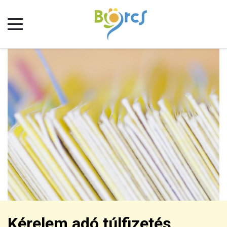
Kérelem adó túlfizetés