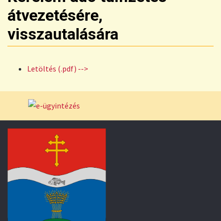
átvezetésére,
visszautalására
Letöltés (.pdf) -->