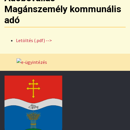
Magánszemély kommunális
adó
Letöltés (.pdf) -->