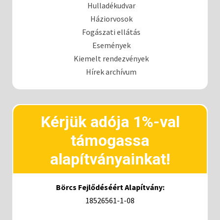
Hulladékudvar
Háziorvosok
Fogászati ellátás
Események
Kiemelt rendezvények
Hírek archívum
Kérjük adója 1%-val
támogassa
alapítványainkat!
Börcs Fejlődéséért Alapítvány:
18526561-1-08