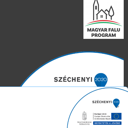
Weboldalunk süti (cookie) fájlokat használ. Ezeket a fájlokat az
Ön gépén tárolja a rendszer. A cookie-k személyek
azonosítására, látogatási szokásaik követésére nem
alkalmasak, szolgáltatásaink biztosításához szükségesek.