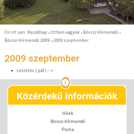
Ön itt van:
Kezdőlap
Itthon vagyok
Börcsi Hírmondó
Börcsi Hírmondó 2009
2009 szeptember
2009 szeptember
Letöltés (.pdf) -->
Közérdekű információk
Hírek
Börcsi Hírmondó
Posta