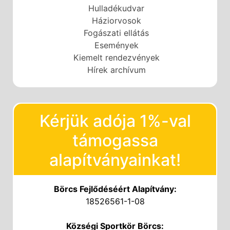
Hulladékudvar
Háziorvosok
Fogászati ellátás
Események
Kiemelt rendezvények
Hírek archívum
Kérjük adója 1%-val
támogassa
alapítványainkat!
Börcs Fejlődéséért Alapítvány:
18526561-1-08
Községi Sportkör Börcs: