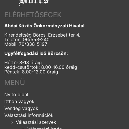
ELÉRHETŐSÉGEK
Abdai Közös Önkormányzati Hivatal
Kirendeltség Börcs, Erzsébet tér 4.
Telefon: 96/553-240
Mobil: 70/338-5197
Ügyfélfogadási idő Börcsön:
Hétfő: 8-18 óráig
kedd-csütörtök: 8.00-16.00 óráig
Péntek: 8.00-12.00 óráig
MENÜ
Nyitó oldal
Itthon vagyok
Vendég vagyok
Választási információk
Választási szervek
Választási iroda